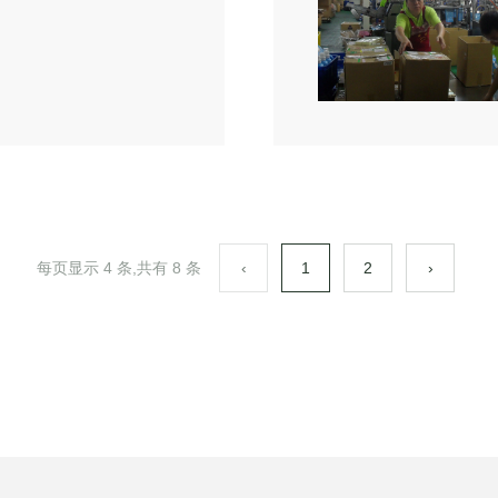
每页显示 4 条,共有 8 条
‹
1
2
›